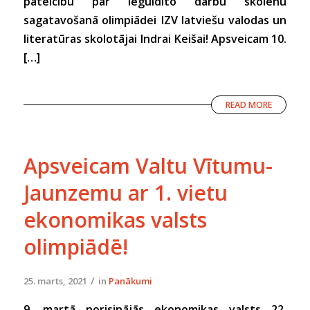
pateicību par ieguldīto darbu skolēnu
sagatavošanā olimpiādei IZV latviešu valodas un
literatūras skolotājai Indrai Keišai! Apsveicam 10.
[…]
READ MORE
Apsveicam Valtu Vītumu-
Jaunzemu ar 1. vietu
ekonomikas valsts
olimpiādē!
/
25. marts, 2021
in
Panākumi
9. martā norisinājās ekonomikas valsts 22.