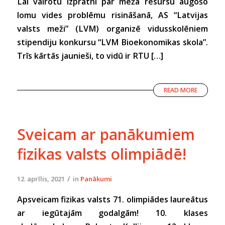
Lai vairotu izpratni par meža resursu augošo
lomu vides problēmu risināšanā, AS “Latvijas
valsts meži” (LVM) organizē vidusskolēniem
stipendiju konkursu “LVM Bioekonomikas skola”.
Trīs kārtās jaunieši, to vidū ir RTU […]
READ MORE
Sveicam ar panākumiem
fizikas valsts olimpiādē!
/
12. aprīlis, 2021
in
Panākumi
Apsveicam fizikas valsts 71. olimpiādes laureātus
ar iegūtajām godalgām! 10. klases