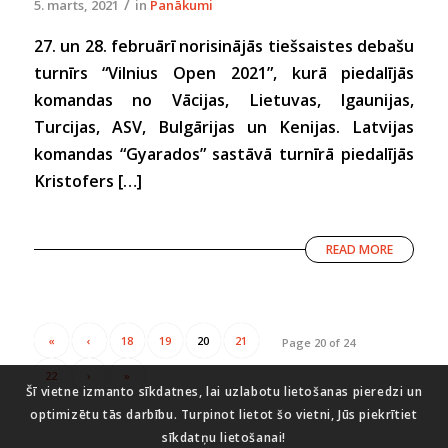
/
5. marts, 2021
in
Panākumi
27. un 28. februārī norisinājās tiešsaistes debašu
turnīrs “Vilnius Open 2021”, kurā piedalījās
komandas no Vācijas, Lietuvas, Igaunijas,
Turcijas, ASV, Bulgārijas un Kenijas. Latvijas
komandas “Gyarados” sastāvā turnīrā piedalījās
Kristofers […]
READ MORE
«
‹
18
19
20
21
Page 20 of 24
22
›
»
Šī vietne izmanto sīkdatnes, lai uzlabotu lietošanas pieredzi un
optimizētu tās darbību. Turpinot lietot šo vietni, Jūs piekrītiet
sīkdatņu lietošanai!