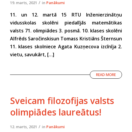
/
19. marts, 2021
in
Panākumi
11. un 12. martā 15 RTU Inženierzinātņu
vidusskolas skolēni piedalījās matemātikas
valsts 71. olimpiādes 3. posmā. 10. klases skolēni
Alfrēds Saročinskisun Tomass Kristiāns Šternsun
11. klases skolniece Agata Kuzņecova izcīnīja 2.
vietu, savukārt, […]
READ MORE
Sveicam filozofijas valsts
olimpiādes laureātus!
/
12. marts, 2021
in
Panākumi