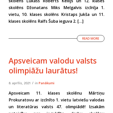
skolēns Lukass Roberts Kellijs un 12. klases
skolēns Džonatans Miks Melgalvis izcīnīja 1.
vietu, 10. klases skolēns Kristaps Jukša un 11.
klases skolēns Ralfs Šuba ieguva 2. […]
READ MORE
Apsveicam valodu valsts
olimpiāžu laurātus!
/
8. aprīlis, 2021
in
Panākumi
Apsveicam 11. klases skolēnu Mārtiņu
Prokuratovu ar izcīnīto 1. vietu latviešu valodas
un literatūras valsts 47. olimpiādē! Izsakām