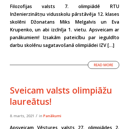
Filozofijas valsts 7. olimpiādē RTU
Inženierzinātņu vidusskolu pārstāvēja 12. klases
skolēni Džonatans Miks Melgalvis un Eva
Krupenko, un abi izcīnīja 1. vietu. Apsveicam ar
panākumiem! Izsakām pateicību par ieguldīto
darbu skolēnu sagatavošanā olimpiādei IZV […]
READ MORE
Sveicam valsts olimpiāžu
laureātus!
/
8. marts, 2021
in
Panākumi
Apsveicam Vēstures valsts 27. olimpiādes 2.