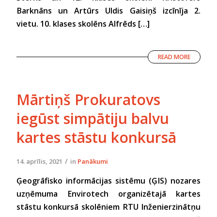
Barknāns un Artūrs Uldis Gaisiņš izcīnīja 2.
vietu. 10. klases skolēns Alfrēds […]
READ MORE
Mārtiņš Prokuratovs
iegūst simpātiju balvu
kartes stāstu konkursā
/
14. aprīlis, 2021
in
Panākumi
Ģeogrāfisko informācijas sistēmu (ĢIS) nozares
uzņēmuma Envirotech organizētajā kartes
stāstu konkursā skolēniem RTU Inženierzinātņu