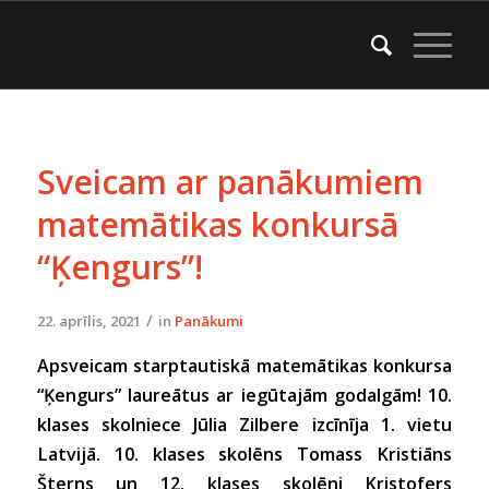
Sveicam ar panākumiem
matemātikas konkursā
“Ķengurs”!
/
22. aprīlis, 2021
in
Panākumi
Apsveicam starptautiskā matemātikas konkursa
“Ķengurs” laureātus ar iegūtajām godalgām! 10.
klases skolniece Jūlia Zilbere izcīnīja 1. vietu
Latvijā. 10. klases skolēns Tomass Kristiāns
Šterns un 12. klases skolēni Kristofers