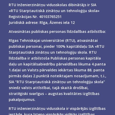
RTU Inženierzinātņu vidusskolas dibinātājs ir SIA
«RTU Starptautiskā zinātņu un tehnoloģiju skola»
Reģistrācijas Nr. 40103765251
Juridiskā adrese: Rīga, Āzenes iela 12
Atvasinātas publiskas personas līdzdalības atbilstība:
Rīgas Tehniskajai universitātei (RTU), atvasinātai
publiskai personai, pieder 100% kapitāldaļu SIA «RTU
Starptautiskā zinātņu un tehnoloģiju skola. RTU
līdzdalība ir atbilstoša Publiskas personas kapitāla
daļu un kapitālsabiedrību pārvaldības likuma 4.panta
1.daļai un Valsts pārvaldes iekārtas likuma 88. panta
pirmās daļas 2.punktā noteiktajam nosacījumam, t.i.,
SIA “RTU Starptautiskā zinātņu un tehnoloģiju skola”
sniedz valsts attīstībai, tajā skaitā drošībai,
stratēģiski svarīgus – augstas kvalitātes izglītības
pakalpojumus.
RTU inženierzinātņu vidusskola ir vispārējās izglītības
iestāde, kura īsteno vispārējās vidējās izglītības