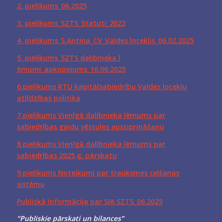
2. pielikums_06.2025
3. pielikums_SZTS_Statuti_2022
4. pielikums_S.Antina_CV_Valdes loceklis_06.02.2025
5. pielikums_SZTS dalibnieka l
ēmumi_apkopojums_16.06.2025
6.pielikums RTU kapitālsabiedrību Valdes locekļu
atlīdzības politika
7.pielikums Vienīgā dalībnieka lēmums par
sabiedrības gaidu vēstules apstiprināšanu
8.pielikums Vienīgā dalībnieka lēmums par
sabiedrības 2025.g. pārskatu
9.pielikums Noteikumi par trauksmes celšanas
sistēmu
Publiskā informācija par SIA SZTS_06.2025
“Publiskie pārskati un bilances”