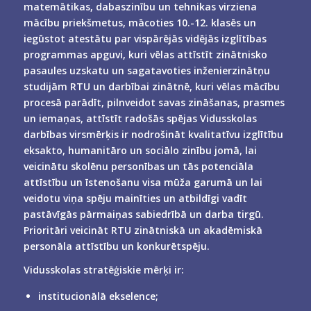
matemātikas, dabaszinību un tehnikas virziena
mācību priekšmetus, mācoties 10.-12. klasēs un
iegūstot atestātu par vispārējās vidējās izglītības
programmas apguvi, kuri vēlas attīstīt zinātnisko
pasaules uzskatu un sagatavoties inženierzinātņu
studijām RTU un darbībai zinātnē, kuri vēlas mācību
procesā parādīt, pilnveidot savas zināšanas, prasmes
un iemaņas, attīstīt radošās spējas Vidusskolas
darbības virsmērķis ir nodrošināt kvalitatīvu izglītību
eksakto, humanitāro un sociālo zinību jomā, lai
veicinātu skolēnu personības un tās potenciāla
attīstību un īstenošanu visa mūža garumā un lai
veidotu viņa spēju mainīties un atbildīgi vadīt
pastāvīgās pārmaiņas sabiedrībā un darba tirgū.
Prioritāri veicināt RTU zinātniskā un akadēmiskā
personāla attīstību un konkurētspēju.
Vidusskolas stratēģiskie mērķi ir:
institucionālā ekselence;