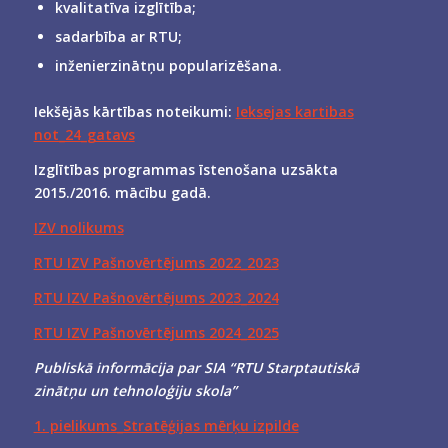
kvalitatīva izglītība;
sadarbība ar RTU;
inženierzinātņu popularizēšana.
Iekšējās kārtības noteikumi:
Ieksejas kartibas
not_24_gatavs
Izglītības programmas īstenošana uzsākta
2015./2016. mācību gadā.
IZV nolikums
RTU IZV Pašnovērtējums 2022_2023
RTU IZV Pašnovērtējums 2023_2024
RTU IZV Pašnovērtējums 2024_2025
Publiskā informācija par SIA “RTU Starptautiskā
zinātņu un tehnoloģiju skola”
1. pielikums_Stratēģijas mērķu izpilde