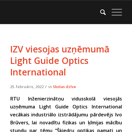
IZV viesojas uzņēmumā
Light Guide Optics
International
/
25. februāris, 2022
in
Skolas dzīve
RTU Inženierzinātņu vidusskolā viesojās
uzņēmuma Light Guide Optics International
vecākais industriālo izstrādājumu pārdevējs Ivo
Brūvers, lai novadītu fizikas un ķīmijas mācību
stundu par tēmu “Šķiedru optikas pamati un