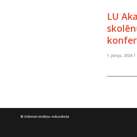
LU Aka
skolēn
konfer
/
1. jūnijs, 2024
© Inženierzinātņu vidusskola