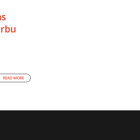
as
arbu
READ MORE