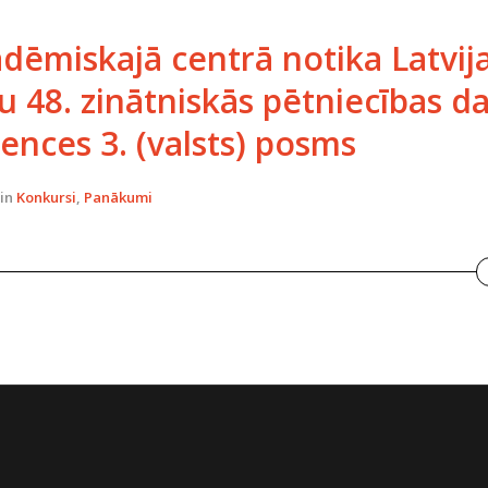
dēmiskajā centrā notika Latvij
u 48. zinātniskās pētniecības d
ences 3. (valsts) posms
in
Konkursi
,
Panākumi