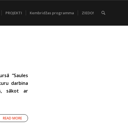
PROJEKTI
Kembridžas programma
ZIEDO!
ursā “Saules
 kuru darbina
s, sākot ar
READ MORE