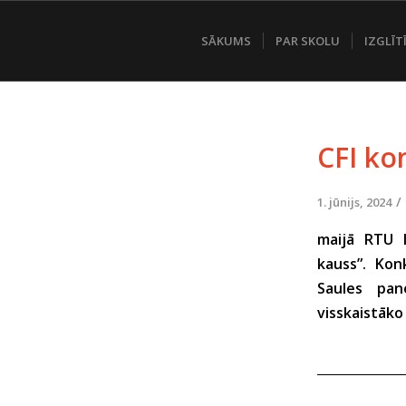
SĀKUMS
PAR SKOLU
IZGLĪT
CFI ko
/
1. jūnijs, 2024
maijā RTU I
kauss”. Konk
Saules pan
visskaistāko