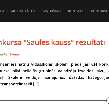
ĪBA
AKTUALITĀTES
UZŅEMŠANA
KONTAKTI
KONKURSI
nkursa “Saules kauss” rezultāti
in
Panākumi
nženierzinātņu vidusskolas skolēni piedalījās CFI konk
ursa laikā nelielās grupiņās vajadzēja izveidot laivu,
eļi. Skolēni veidoja risinājumus dažādās kategorijā
 transportlīdzekli […]