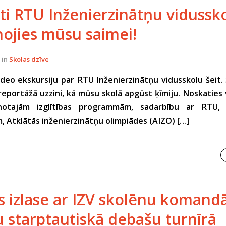
sti RTU Inženierzinātņu vidussk
nojies mūsu saimei!
in
Skolas dzīve
deo ekskursiju par RTU Inženierzinātņu vidusskolu šeit.
eportāžā uzzini, kā mūsu skolā apgūst ķīmiju. Noskaties
enotajām izglītības programmām, sadarbību ar RTU,
 Atklātās inženierzinātņu olimpiādes (AIZO) […]
as izlase ar IZV skolēnu komandā
tu starptautiskā debašu turnīrā