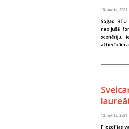
19. marts, 2021
Šogad RTU I
nebijušā for
scenāriju, 
attiecībām a
Sveicam
laureā
12. marts, 2021
Filozofijas 