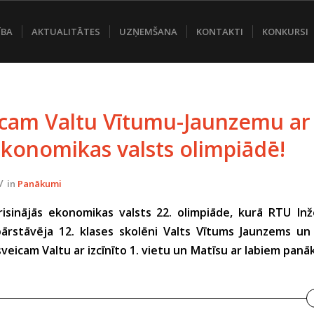
ĪBA
AKTUALITĀTES
UZŅEMŠANA
KONTAKTI
KONKURSI
cam Valtu Vītumu-Jaunzemu ar 
ekonomikas valsts olimpiādē!
/
in
Panākumi
risinājās ekonomikas valsts 22. olimpiāde, kurā RTU Inž
pārstāvēja 12. klases skolēni Valts Vītums Jaunzems un 
veicam Valtu ar izcīnīto 1. vietu un Matīsu ar labiem pan