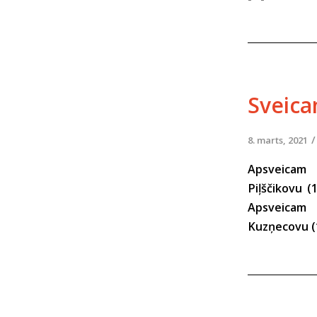
Sveica
/
8. marts, 2021
Apsveicam 
Piļščikovu (
Apsveicam 
Kuzņecovu (1