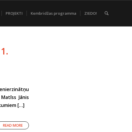
PROJEKTI
Kembridžas programma
ZIEDO!
1.
enierzinātņu
Matīss Jānis
ākumiem […]
READ MORE