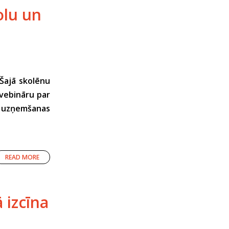
olu un
 Šajā skolēnu
 vebināru par
 uzņemšanas
READ MORE
 izcīna