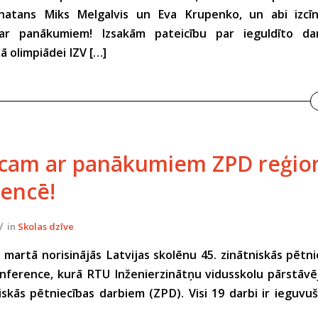
natans Miks Melgalvis un Eva Krupenko, un abi izcīnī
ar panākumiem! Izsakām pateicību par ieguldīto da
 olimpiādei IZV […]
cam ar panākumiem ZPD reģion
encē!
/
in
Skolas dzīve
. martā norisinājās Latvijas skolēnu 45. zinātniskās pētn
nference, kurā RTU Inženierzinātņu vidusskolu pārstāvē
iskās pētniecības darbiem (ZPD). Visi 19 darbi ir ieguvu