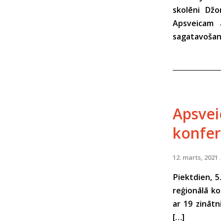
skolēni Džo
Apsveicam 
sagatavošanā
Apsvei
konfer
12. marts, 2021
Piektdien, 5
reģionālā ko
ar 19 zinātn
[…]