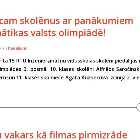
icam skolēnus ar panākumiem
tikas valsts olimpiādē!
/
in
Panākumi
artā 15 RTU Inženierzinātņu vidusskolas skolēni piedalījā
limpiādes 3. posmā. 10. klases skolēni Alfrēds Saročin
ernsun 11. klases skolniece Agata Kuzņecova izcīnīja 2. vie
 vakars kā filmas pirmizrāde