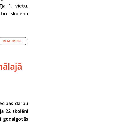
ja 1. vietu.
rbu skolēnu
READ MORE
ālajā
iecības darbu
ja 22 skolēni
ši godalgotās