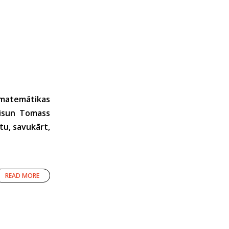
s matemātikas
skisun Tomass
tu, savukārt,
READ MORE