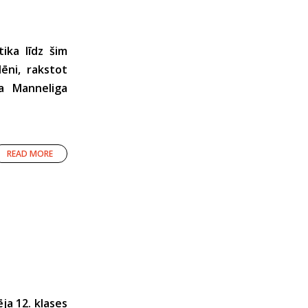
ika līdz šim
lēni, rakstot
ka Manneliga
READ MORE
ja 12. klases