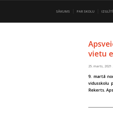
SĀKUMS
PAR SKOLU
IZGLĪT
Apsvei
vietu 
25. marts, 2021
9. martā no
vidusskolu 
Rekerts. Aps