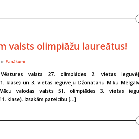
m valsts olimpiāžu laureātus!
in
Panākumi
Vēstures valsts 27. olimpiādes 2. vietas ieguv
11. klase) un 3. vietas ieguvēju Džonatanu Miku Melgalvi
Vācu valodas valsts 51. olimpiādes 3. vietas ieg
1. klase). Izsakām pateicību […]