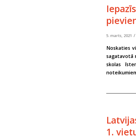
Iepazī
pievie
/
5. marts, 2021
Noskaties vi
sagatavotā r
skolas īst
noteikumiem,
Latvij
1. vie