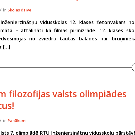
/
in
Skolas dzīve
nženierzinātņu vidusskolas 12. klases žetonvakars not
mātā – attālināti kā filmas pirmizrāde. 12. klases sko
iedvesmojās no zviedru tautas balādes par bruņinie
r […]
 filozofijas valsts olimpiādes
tus!
/
in
Panākumi
valsts 7. olimpiādē RTU Inženierzinātņu vidusskolu pārstāvē