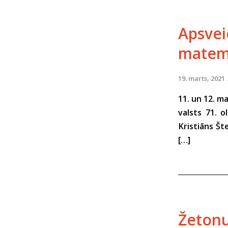
Apsve
matemā
19. marts, 2021
11. un 12. m
valsts 71. o
Kristiāns Št
[…]
Žetonu