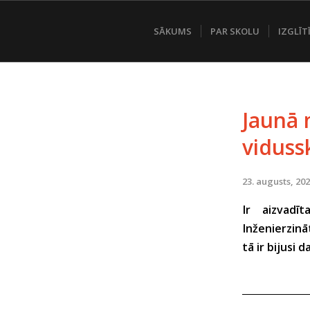
SĀKUMS
PAR SKOLU
IZGLĪT
Jaunā 
viduss
23. augusts, 20
Ir aizvadī
Inženierzinā
tā ir bijusi