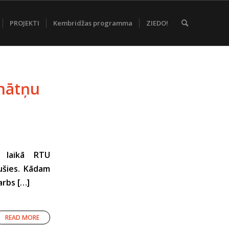
PROJEKTI
Kembridžas programma
ZIEDO!
nātņu
s laikā RTU
tušies. Kādam
arbs […]
READ MORE