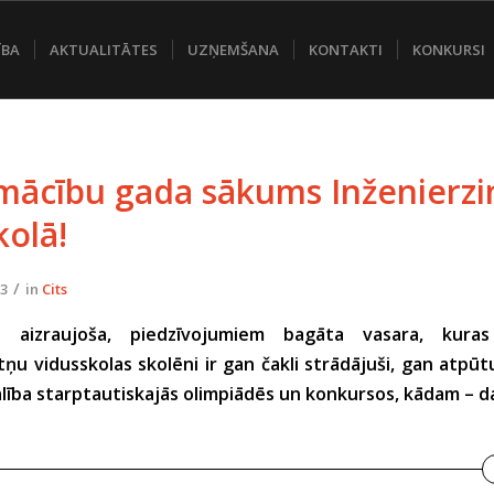
ĪBA
AKTUALITĀTES
UZŅEMŠANA
KONTAKTI
KONKURSI
mācību gada sākums Inženierzi
kolā!
/
23
in
Cits
ta aizraujoša, piedzīvojumiem bagāta vasara, kura
tņu vidusskolas skolēni ir gan čakli strādājuši, gan atpū
 dalība starptautiskajās olimpiādēs un konkursos, kādam – d