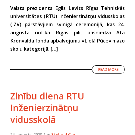
Valsts prezidents Egils Levits Rīgas Tehniskās
universitātes (RTU) Inženierzinātņu vidusskolas
(IZV) pārstāvjiem svinīgā ceremonijā, kas 24.
augustā notika Rīgas pilī, pasniedza Ata
Kronvalda fonda apbalvojumu «Lielā Pūce» mazo
skolu kategorijā. […]
READ MORE
Zinību diena RTU
Inženierzinātņu
vidusskolā
/
24. augusts, 2020
in
Skolas dzīve