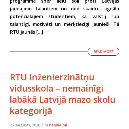
programma sper lielu soli pretī Latvijas
jaunajiem talantiem un dod skaidru signālu
potenciālajiem studentiem, ka valstij rūp
talantīgi, motivēti un mērķtiecīgi jaunieši. Tā
RTU jaunās […]
READ MORE
RTU Inženierzinātņu
vidusskola – nemainīgi
labākā Latvijā mazo skolu
kategorijā
/
25. augusts, 2020
in
Panākumi