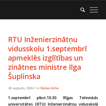
RTU Inženierzinātņu
vidusskolu 1.septembrī
apmeklēs izglītības un
zinātnes ministre Ilga
Šuplinska
/
28. augusts, 2020
in
Skolas dzīve
1.septembrī plkst.10.30 Rīgas Tehniskās
universitātes (RTU) Inženierzinātņu vidusskolā