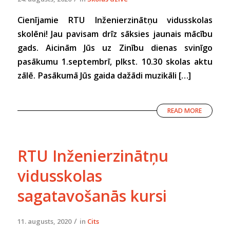
Cienījamie RTU Inženierzinātņu vidusskolas
skolēni! Jau pavisam drīz sāksies jaunais mācību
gads. Aicinām Jūs uz Zinību dienas svinīgo
pasākumu 1.septembrī, plkst. 10.30 skolas aktu
zālē. Pasākumā Jūs gaida dažādi muzikāli […]
READ MORE
RTU Inženierzinātņu
vidusskolas
sagatavošanās kursi
/
11. augusts, 2020
in
Cits