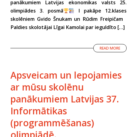
panākumiem Latvijas ekonomikas valsts 25.
olimpiādes 3. posmā
I pakāpe 12.klases
skolēniem Gvido Šnukam un Rūdim Freipičam
Paldies skolotājai Līgai Kamolai par ieguldīto […]
READ MORE
Apsveicam un lepojamies
ar mūsu skolēnu
panākumiem Latvijas 37.
Informātikas
(programmēšanas)
olimpiādē.