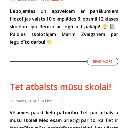
Lepojamies un apsveicam ar panākumiem
filozofijas valsts 10.olimpiādes 3. posmā 12.klases
skolēnu Ilya Reutin ar iegūto I pakāpi!
Paldies skolotājam Mārim Zvaigznem par
ieguldīto darbu!
READ MORE
Tet atbalsts mūsu skolai!
/
11. marts, 2024
in
Cits
Vēlamies paust lielu pateicību Tet par atbalstu
mūsu skolai! Mēs esam priecīgi par to, kā Tet ir
iesaistījies mūsu sadarbības projektā, kas vērsts