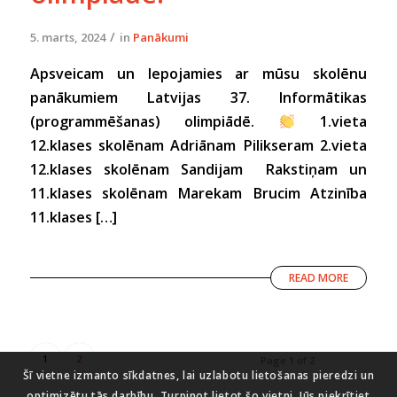
/
5. marts, 2024
in
Panākumi
Apsveicam un lepojamies ar mūsu skolēnu
panākumiem Latvijas 37. Informātikas
(programmēšanas) olimpiādē.
1.vieta
12.klases skolēnam Adriānam Pilikseram 2.vieta
12.klases skolēnam Sandijam Rakstiņam un
11.klases skolēnam Marekam Brucim Atzinība
11.klases […]
READ MORE
1
2
Page 1 of 2
Šī vietne izmanto sīkdatnes, lai uzlabotu lietošanas pieredzi un
optimizētu tās darbību. Turpinot lietot šo vietni, Jūs piekrītiet