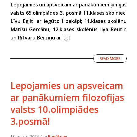
Lepojamies un apsveicam ar panākumiem ķīmijas
valsts 65.olimpiādes 3. posmā 11.klases skolnieci
Līvu Eglīti ar iegūto I pakāpi; 11.klases skolēnu
Matīsu Gercānu, 12.klases skolēnus Ilya Reutin
un Ritvaru Bērziņu ar […]
READ MORE
Lepojamies un apsveicam
ar panākumiem filozofijas
valsts 10.olimpiādes
3.posmā!
/
13. marts, 2024
in
Panākumi