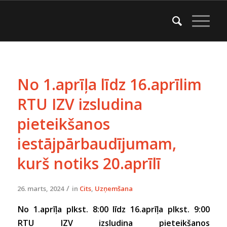
No 1.aprīļa līdz 16.aprīlim
RTU IZV izsludina
pieteikšanos
iestājpārbaudījumam,
kurš notiks 20.aprīlī
/
26. marts, 2024
in
Cits
,
Uzņemšana
No 1.aprīļa plkst. 8:00 līdz 16.aprīļa plkst. 9:00
RTU IZV izsludina pieteikšanos