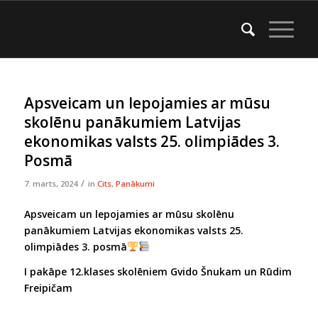
Apsveicam un lepojamies ar mūsu
skolēnu panākumiem Latvijas
ekonomikas valsts 25. olimpiādes 3.
Posmā
/
7. marts, 2024
in
Cits
,
Panākumi
Apsveicam un lepojamies ar mūsu skolēnu
panākumiem Latvijas
ekonomikas valsts 25.
olimpiādes 3. posm
ā
I pakāpe 12.klases skolēniem Gvido Šnukam un Rūdim
Freipičam