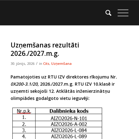
Uzņemšanas rezultāti
2026./2027.m.g.
/
30. jūnijs, 2026
in
Cits
,
Uzņemšana
Pamatojoties uz RTU IZV direktores rīkojumu Nr
.
0X200-3.1/20
, 2026./2027.m.g. RTU IZV 10.klasē ir
uzņemti sekojoši 12. Atklātās inženierzinātņu
olimpiādes godalgoto vietu ieguvēji: