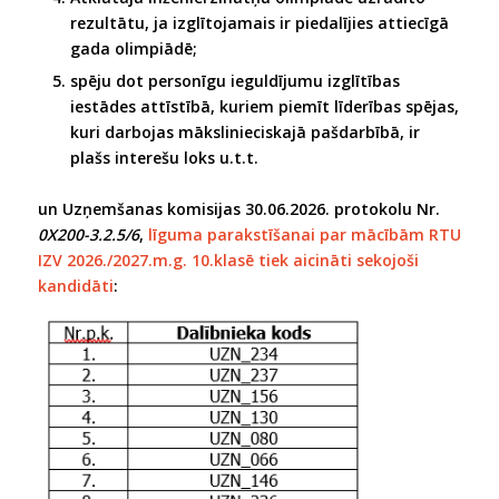
rezultātu, ja izglītojamais ir piedalījies attiecīgā
gada olimpiādē;
spēju dot personīgu ieguldījumu izglītības
iestādes attīstībā, kuriem piemīt līderības spējas,
kuri darbojas mākslinieciskajā pašdarbībā, ir
plašs interešu loks u.t.t.
un Uzņemšanas komisijas 30.06.2026. protokolu Nr.
0X200-3.2.5/6
,
līguma parakstīšanai par mācībām RTU
IZV 2026./2027.m.g. 10.klasē tiek aicināti sekojoši
kandidāti
: