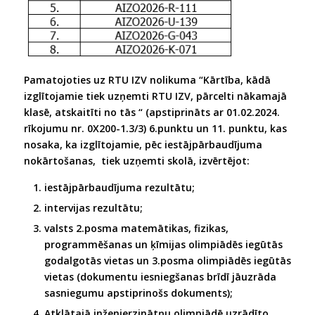
Pamatojoties uz RTU IZV nolikuma “Kārtība, kādā
izglītojamie tiek uzņemti RTU IZV, pārcelti nākamajā
klasē, atskaitīti no tās “ (apstiprināts ar 01.02.2024.
rīkojumu nr. 0X200-1.3/3) 6.punktu un 11. punktu, kas
nosaka, ka izglītojamie, pēc iestājpārbaudījuma
nokārtošanas, tiek uzņemti skolā, izvērtējot:
iestājpārbaudījuma rezultātu;
intervijas rezultātu;
valsts 2.posma matemātikas, fizikas,
programmēšanas un ķīmijas olimpiādēs iegūtās
godalgotās vietas un 3.posma olimpiādēs iegūtās
vietas (dokumentu iesniegšanas brīdī jāuzrāda
sasniegumu apstiprinošs dokuments);
Atklātajā inženierzinātņu olimpiādē uzrādīto