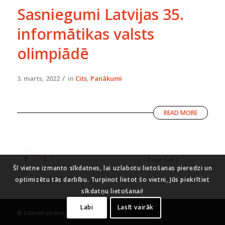
Sasniegumi Latvijas 35.
informātikas valsts
olimpiādē
/
3. marts, 2022
in
Cits
,
Panākumi
READ MORE
1
2
Page 1 of 2
Šī vietne izmanto sīkdatnes, lai uzlabotu lietošanas pieredzi un
optimizētu tās darbību. Turpinot lietot šo vietni, Jūs piekrītiet
sīkdatņu lietošanai!
Labi
Lasīt vairāk
© Inženierzinātņu vidusskola