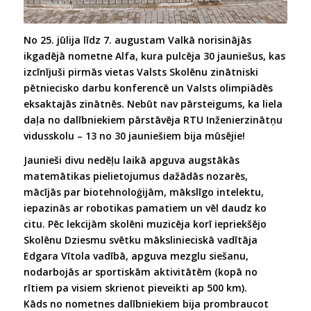
No 25. jūlija līdz 7. augustam Valkā norisinājās
ikgadējā nometne Alfa, kura pulcēja 30 jauniešus, kas
izcīnījuši pirmās vietas Valsts Skolēnu zinātniski
pētniecisko darbu konferencē un Valsts olimpiādēs
eksaktajās zinātnēs. Nebūt nav pārsteigums, ka liela
daļa no dalībniekiem pārstāvēja RTU Inženierzinātņu
vidusskolu – 13 no 30 jauniešiem bija mūsējie!
Jaunieši divu nedēļu laikā apguva augstākās
matemātikas pielietojumus dažādās nozarēs,
mācījās par biotehnoloģijām, mākslīgo intelektu,
iepazinās ar robotikas pamatiem un vēl daudz ko
citu. Pēc lekcijām skolēni muzicēja korī iepriekšējo
Skolēnu Dziesmu svētku mākslinieciskā vadītāja
Edgara Vītola vadībā, apguva mezglu siešanu,
nodarbojās ar sportiskām aktivitātēm (kopā no
rītiem pa visiem skrienot pieveikti ap 500 km).
Kāds no nometnes dalībniekiem bija prombraucot