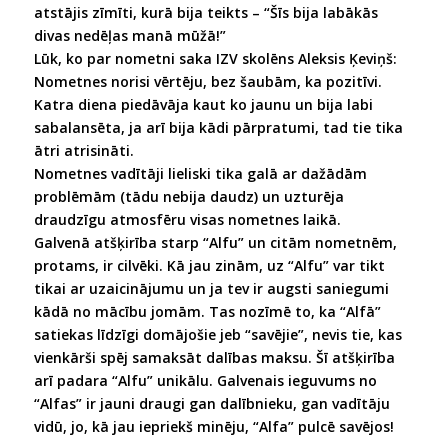
atstājis zīmīti, kurā bija teikts – “Šīs bija labākās
divas nedēļas manā mūžā!”
Lūk, ko par nometni saka IZV skolēns Aleksis Ķeviņš:
Nometnes norisi vērtēju, bez šaubām, ka pozitīvi.
Katra diena piedāvāja kaut ko jaunu un bija labi
sabalansēta, ja arī bija kādi pārpratumi, tad tie tika
ātri atrisināti.
Nometnes vadītāji lieliski tika galā ar dažādām
problēmām (tādu nebija daudz) un uzturēja
draudzīgu atmosfēru visas nometnes laikā.
Galvenā atšķirība starp “Alfu” un citām nometnēm,
protams, ir cilvēki. Kā jau zinām, uz “Alfu” var tikt
tikai ar uzaicinājumu un ja tev ir augsti saniegumi
kādā no mācību jomām. Tas nozīmē to, ka “Alfā”
satiekas līdzīgi domājošie jeb “savējie”, nevis tie, kas
vienkārši spēj samaksāt dalības maksu. Šī atšķirība
arī padara “Alfu” unikālu. Galvenais ieguvums no
“Alfas” ir jauni draugi gan dalībnieku, gan vadītāju
vidū, jo, kā jau iepriekš minēju, “Alfa” pulcē savējos!