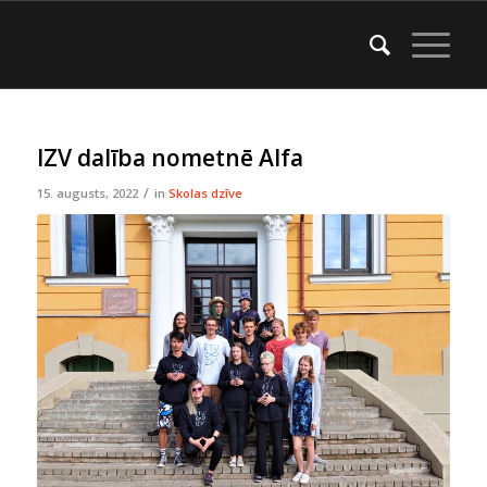
IZV dalība nometnē Alfa
/
15. augusts, 2022
in
Skolas dzīve