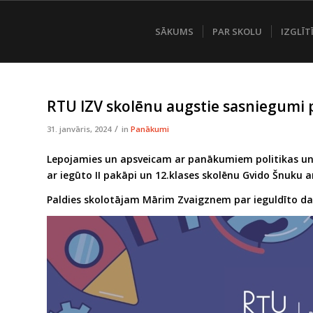
SĀKUMS
PAR SKOLU
IZGLĪT
RTU IZV skolēnu augstie sasniegumi p
/
31. janvāris, 2024
in
Panākumi
Lepojamies un apsveicam ar panākumiem politikas un t
ar iegūto II pakāpi un 12.klases skolēnu Gvido Šnuku a
Paldies skolotājam Mārim Zvaigznem par ieguldīto d