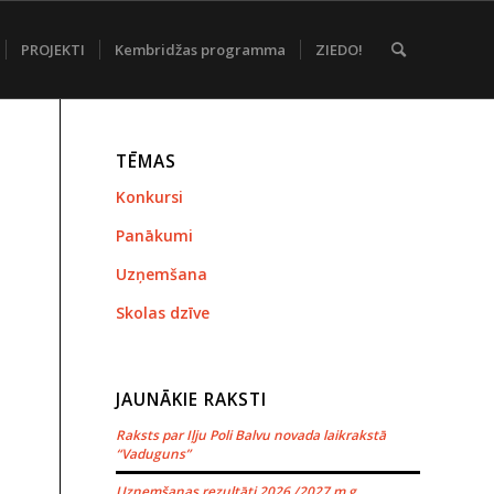
PROJEKTI
Kembridžas programma
ZIEDO!
TĒMAS
Konkursi
Panākumi
Uzņemšana
Skolas dzīve
JAUNĀKIE RAKSTI
Raksts par Iļju Poli Balvu novada laikrakstā
“Vaduguns”
Uzņemšanas rezultāti 2026./2027.m.g.