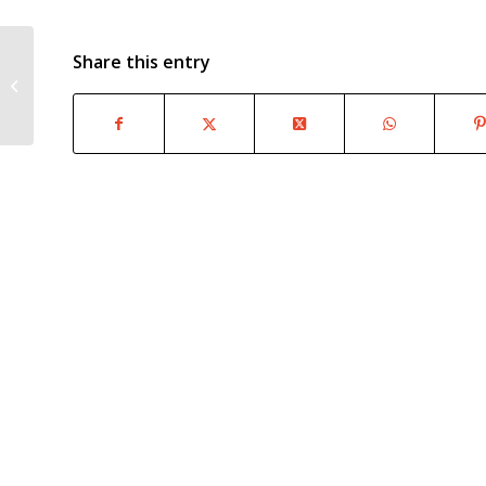
Share this entry
RTU IZV skolēnu augstie
sasniegumi bioloģijas valsts
46.olimpiādes 3.pos...