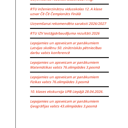
RTU inženierzinātņu vidusskolas 12. A klase
uzvar Čē Čē Čempionāts Finālā
Uzņemšanai rekomendēto saraksti 2026/2027
RTU IZV Iestājpārbaudījuma rezultāti 2026
Lepojamies un apsveicam ar panākumiem
Latvijas skolēnu 50. zinātniskās pētniecības
darbu valsts konferencē
Lepojamies un apsveicam ar panākumiem
Matemātikas valsts 76.olimpiādes 3.posmā
Lepojamies un apsveicam ar panākumiem
Fizikas valsts 76.olimpiādes 3.posmā
10. klases ekskursija UPB Liepājā 28.04.2026.
Lepojamies un apsveicam ar panākumiem
Ģeogrāfijas valsts 43.olimpiādes 3.posmā