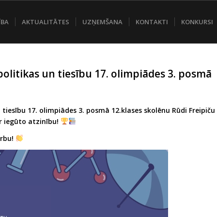
ĪBA
AKTUALITĀTES
UZŅEMŠANA
KONTAKTI
KONKURSI
olitikas un tiesību 17. olimpiādes 3. posmā
iesību 17. olimpiādes 3. posmā 12.klases skolēnu Rūdi Freipiču
r iegūto atzinību!
arbu!