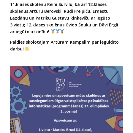
11.klases skolēnu Reini Survilu, kā arī 12.klases
skolēnus Artūru Berovski, Rūdi Freipiču, Ernestu
Lazdānu un Patriku Gustavu Rinkeviču ar iegūto
3.vietu; 12.klases skolēnus Gvido Šnuku un Dāvi Ērgli
ar iegūto atzinību!
Paldies skolotājam Artūram Ķempelim par ieguldīto
darbu!