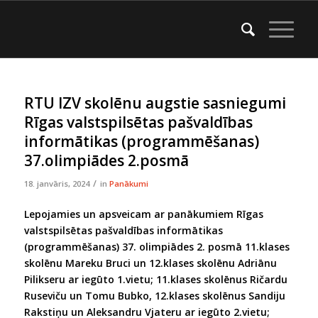
RTU IZV skolēnu augstie sasniegumi
Rīgas valstspilsētas pašvaldības
informātikas (programmēšanas)
37.olimpiādes 2.posmā
/
18. janvāris, 2024
in
Panākumi
Lepojamies un apsveicam ar panākumiem Rīgas
valstspilsētas pašvaldības informātikas
(programmēšanas) 37. olimpiādes 2. posmā 11.klases
skolēnu Mareku Bruci un 12.klases skolēnu Adriānu
Pilikseru ar iegūto 1.vietu; 11.klases skolēnus Ričardu
Ruseviču un Tomu Bubko, 12.klases skolēnus Sandiju
Rakstiņu un Aleksandru Vjateru ar iegūto 2.vietu;