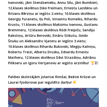
Ivanovski, Jāni Stendzenieku, Annu Silu, Jāni Bumbieri,
12.klases skolēnus Dāvi Freimani, Ernestu Lazdānu un
Ritvaru Bērziņu ar iegūto 2.vietu; 10.klases skolēnus
Georgiy Furanetu, Iļu Poli, Vinsentu Romeiko, Rihardu
Krustu, 11.klases skolēnus Maksimu Ivanovu, Gustavu
Bremmeru, 12.klases skolēnus Rūdi Freipiču, Sandiju
Rakstiņu, Artūru Berovski, Eināru Stikutu, Gvido
Šnuku un Aleksandru Vjateru ar iegūto 3.vietu;
10.klases skolēnus Rihardu Bukovski, Megiju Kalniņu,
Robertu Treizi, Albertu Drusku, Edvardu Ernestu
Matheru, 12.klases skolēnus Dāvi Strazdiņu, Adriānu
Pilikseru un Igoru Vertjanovu ar iegūto atzinību!
Paldies skolotājām Jolantai Rimšai, Beātei Krūzei un
Laurai Fjodorovai par ieguldīto darbu!