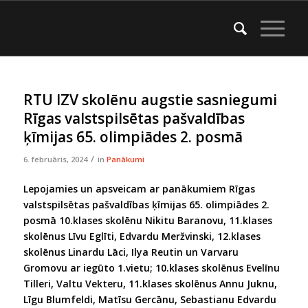
RTU IZV skolēnu augstie sasniegumi
Rīgas valstspilsētas pašvaldības
ķīmijas 65. olimpiādes 2. posmā
/
6. februāris, 2024
in
Panākumi
Lepojamies un apsveicam ar panākumiem Rīgas
valstspilsētas pašvaldības ķīmijas 65. olimpiādes 2.
posmā 10.klases skolēnu Nikitu Baranovu, 11.klases
skolēnus Līvu Eglīti, Edvardu Meržvinski, 12.klases
skolēnus Linardu Lāci, Ilya Reutin un Varvaru
Gromovu ar iegūto 1.vietu; 10.klases skolēnus Evelīnu
Tilleri, Valtu Vekteru, 11.klases skolēnus Annu Juknu,
Līgu Blumfeldi, Matīsu Gercānu, Sebastianu Edvardu