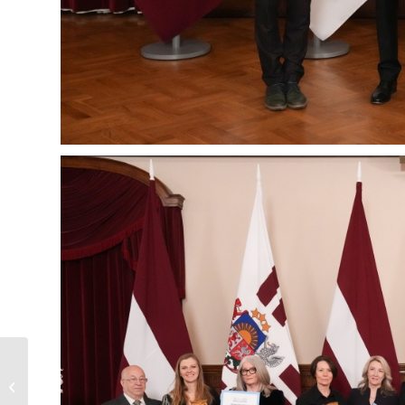
Atvērto Durvju diena