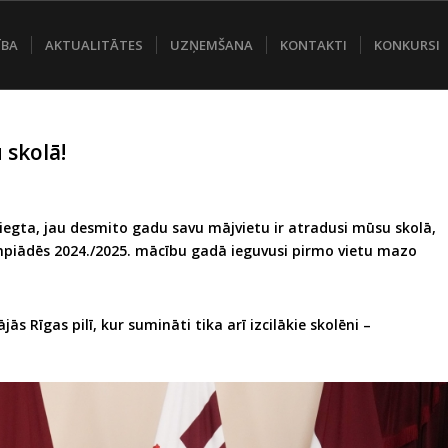
ĪBA
AKTUALITĀTES
UZŅEMŠANA
KONTAKTI
KONKURSI
 skolā!
niegta, jau desmito gadu savu mājvietu ir atradusi mūsu skolā,
mpiādēs 2024./2025. mācību gadā ieguvusi pirmo vietu mazo
s Rīgas pilī, kur sumināti tika arī izcilākie skolēni –