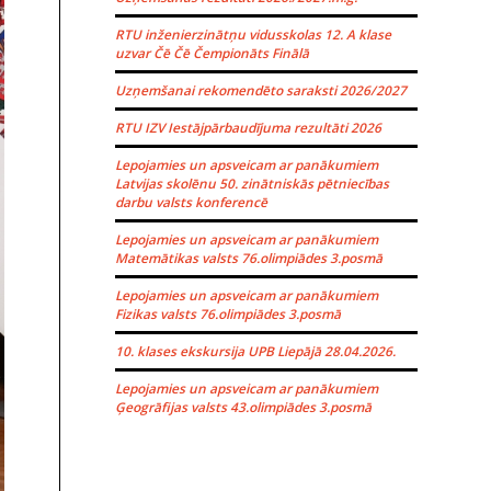
RTU inženierzinātņu vidusskolas 12. A klase
uzvar Čē Čē Čempionāts Finālā
Uzņemšanai rekomendēto saraksti 2026/2027
RTU IZV Iestājpārbaudījuma rezultāti 2026
Lepojamies un apsveicam ar panākumiem
Latvijas skolēnu 50. zinātniskās pētniecības
darbu valsts konferencē
Lepojamies un apsveicam ar panākumiem
Matemātikas valsts 76.olimpiādes 3.posmā
Lepojamies un apsveicam ar panākumiem
Fizikas valsts 76.olimpiādes 3.posmā
10. klases ekskursija UPB Liepājā 28.04.2026.
Lepojamies un apsveicam ar panākumiem
Ģeogrāfijas valsts 43.olimpiādes 3.posmā