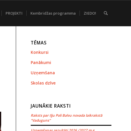
PROJEKTI
Kembridžas programma
ZIEDO!
TĒMAS
Konkursi
Panākumi
Uzņemšana
Skolas dzīve
JAUNĀKIE RAKSTI
Raksts par Iļju Poli Balvu novada laikrakstā
“Vaduguns”
Uzņemšanas rezultāti 2026./2027.m.g.