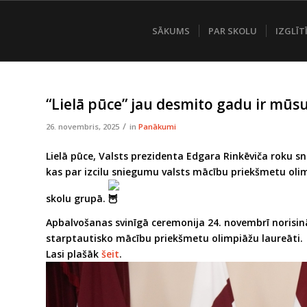
SĀKUMS
PAR SKOLU
IZGLĪT
“Lielā pūce” jau desmito gadu ir mūsu
/
26. novembris, 2025
in
Panākumi
Lielā pūce, Valsts prezidenta Edgara Rinkēviča roku s
kas par izcilu sniegumu valsts mācību priekšmetu oli
skolu grupā.
Apbalvošanas svinīgā ceremonija 24. novembrī norisinājā
starptautisko mācību priekšmetu olimpiāžu laureāti.
Lasi plašāk
šeit
.