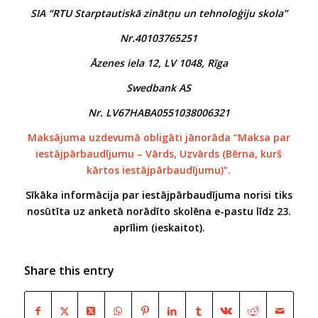
SIA “RTU Starptautiskā zinātņu un tehnoloģiju skola”
Nr.40103765251
Āzenes iela 12, LV 1048, Rīga
Swedbank AS
Nr. LV67HABA0551038006321
Maksājuma uzdevumā obligāti jānorāda “Maksa par
iestājpārbaudījumu – Vārds, Uzvārds (Bērna, kurš
kārtos iestājpārbaudījumu)”.
Sīkāka informācija par iestājpārbaudījuma norisi tiks
nosūtīta uz anketā norādīto skolēna e-pastu līdz 23.
aprīlim (ieskaitot).
Share this entry