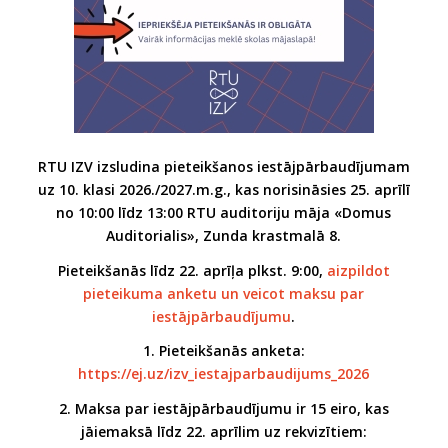
RTU IZV izsludina pieteikšanos iestājpārbaudījumam
uz 10. klasi 2026./2027.m.g., kas norisināsies 25. aprīlī
no 10:00 līdz 13:00 RTU auditoriju māja «Domus
Auditorialis», Zunda krastmalā 8.
Pieteikšanās līdz 22. aprīļa plkst. 9:00,
aizpildot
pieteikuma anketu un veicot maksu par
iestājpārbaudījumu
.
1. Pieteikšanās anketa:
https://ej.uz/izv_iestajparbaudijums_2026
2. Maksa par iestājpārbaudījumu ir 15 eiro, kas
jāiemaksā līdz 22. aprīlim uz rekvizītiem: