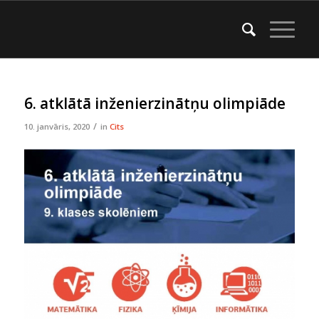
6. atklātā inženierzinātņu olimpiāde
/
10. janvāris, 2020
in
Cits