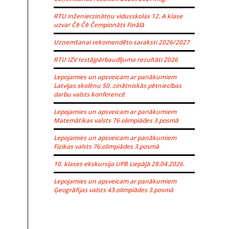
RTU inženierzinātņu vidusskolas 12. A klase
uzvar Čē Čē Čempionāts Finālā
Uzņemšanai rekomendēto saraksti 2026/2027
RTU IZV Iestājpārbaudījuma rezultāti 2026
Lepojamies un apsveicam ar panākumiem
Latvijas skolēnu 50. zinātniskās pētniecības
darbu valsts konferencē
Lepojamies un apsveicam ar panākumiem
Matemātikas valsts 76.olimpiādes 3.posmā
Lepojamies un apsveicam ar panākumiem
Fizikas valsts 76.olimpiādes 3.posmā
10. klases ekskursija UPB Liepājā 28.04.2026.
Lepojamies un apsveicam ar panākumiem
Ģeogrāfijas valsts 43.olimpiādes 3.posmā