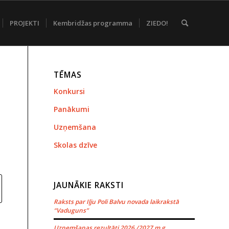
PROJEKTI
Kembridžas programma
ZIEDO!
TĒMAS
Konkursi
Panākumi
Uzņemšana
Skolas dzīve
JAUNĀKIE RAKSTI
Raksts par Iļju Poli Balvu novada laikrakstā
“Vaduguns”
Uzņemšanas rezultāti 2026./2027.m.g.