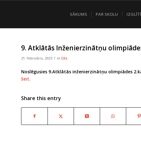
SĀKUMS
PAR SKOLU
IZGLĪT
9. Atklātās Inženierzinātņu olimpiādes
/
21. februāris, 2023
in
Cits
Noslēgusies 9.Atklātās inženierzinātņu olimpiādes 2.kā
šeit.
Share this entry