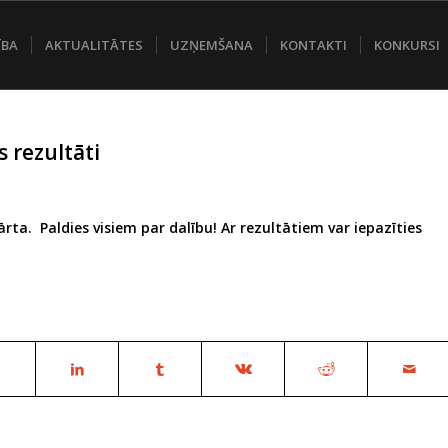
ĪBA
AKTUALITĀTES
UZŅEMŠANA
KONTAKTI
KONKURSI
 rezultāti
rta. Paldies visiem par dalību! Ar rezultātiem var iepazīties