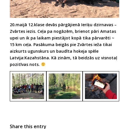
20.maijā 12.klase devās pārgājienā Ieriķu dzirnavas –
Zvārtes iezis. Ceļa pa nogāzēm, brienot pāri Amatas
upei un ik pa laikam piestājot kopā tika pārvarēti ~
15 km ceļa. Pasākuma beigās pie Zvārtes ieža tikai
aizkurts ugunskurs un baudīta hokeja spēle
Latvija:Kazahstāna. Kā zinām, tā beidzās uz visnotaļ
pozitīvas nots.
Share this entry