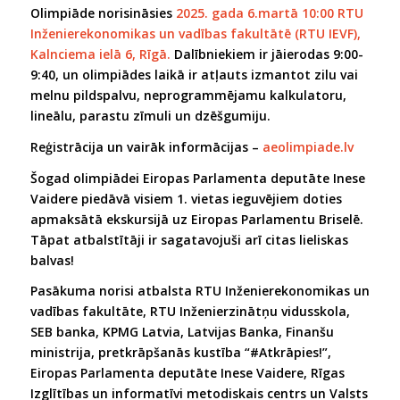
Olimpiāde norisināsies
2025. gada 6.martā 10:00 RTU
Inženierekonomikas un vadības fakultātē (RTU IEVF),
Kalnciema ielā 6, Rīgā.
Dalībniekiem ir jāierodas 9:00-
9:40, un olimpiādes laikā ir atļauts izmantot zilu vai
melnu pildspalvu, neprogrammējamu kalkulatoru,
lineālu, parastu zīmuli un dzēšgumiju.
Reģistrācija un vairāk informācijas –
aeolimpiade.lv
Šogad olimpiādei Eiropas Parlamenta deputāte Inese
Vaidere piedāvā visiem 1. vietas ieguvējiem doties
apmaksātā ekskursijā uz Eiropas Parlamentu Briselē.
Tāpat atbalstītāji ir sagatavojuši arī citas lieliskas
balvas!
Pasākuma norisi atbalsta RTU Inženierekonomikas un
vadības fakultāte, RTU Inženierzinātņu vidusskola,
SEB banka, KPMG Latvia, Latvijas Banka, Finanšu
ministrija, pretkrāpšanās kustība “#Atkrāpies!”,
Eiropas Parlamenta deputāte Inese Vaidere, Rīgas
Izglītības un informatīvi metodiskais centrs un Valsts