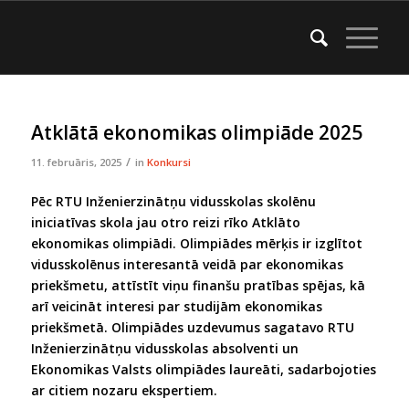
Atklātā ekonomikas olimpiāde 2025
/
11. februāris, 2025
in
Konkursi
Pēc RTU Inženierzinātņu vidusskolas skolēnu
iniciatīvas skola jau otro reizi rīko Atklāto
ekonomikas olimpiādi. Olimpiādes mērķis ir izglītot
vidusskolēnus interesantā veidā par ekonomikas
priekšmetu, attīstīt viņu finanšu pratības spējas, kā
arī veicināt interesi par studijām ekonomikas
priekšmetā. Olimpiādes uzdevumus sagatavo RTU
Inženierzinātņu vidusskolas absolventi un
Ekonomikas Valsts olimpiādes laureāti, sadarbojoties
ar citiem nozaru ekspertiem.