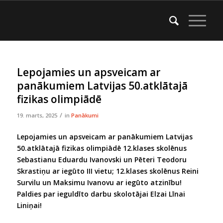
Lepojamies un apsveicam ar
panākumiem Latvijas 50.atklātajā
fizikas olimpiādē
/
19. marts, 2025
in
Panākumi
Lepojamies un apsveicam ar panākumiem Latvijas
50.atklātajā fizikas olimpiādē 12.klases skolēnus
Sebastianu Eduardu Ivanovski un Pēteri Teodoru
Skrastiņu ar iegūto III vietu; 12.klases skolēnus Reini
Survilu un Maksimu Ivanovu ar iegūto atzinību!
Paldies par ieguldīto darbu skolotājai Elzai Līnai
Liniņai!