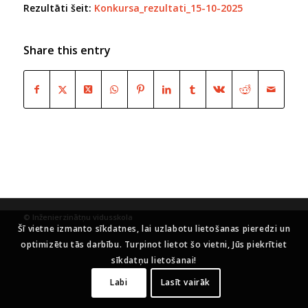
Rezultāti šeit:
Konkursa_rezultati_15-10-2025
Share this entry
© Inženierzinātņu vidusskola
Šī vietne izmanto sīkdatnes, lai uzlabotu lietošanas pieredzi un
optimizētu tās darbību. Turpinot lietot šo vietni, Jūs piekrītiet
sīkdatņu lietošanai!
Labi
Lasīt vairāk