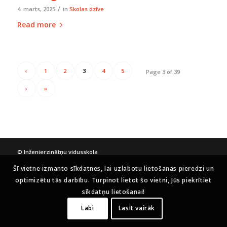
/
4. marts, 2025
in
Skolas dzīve
Read more
‹
1
2
3
4
5
Page 3 of 39
›
»
© Inženierzinātņu vidusskola
Šī vietne izmanto sīkdatnes, lai uzlabotu lietošanas pieredzi un
optimizētu tās darbību. Turpinot lietot šo vietni, Jūs piekrītiet
sīkdatņu lietošanai!
Labi
Lasīt vairāk