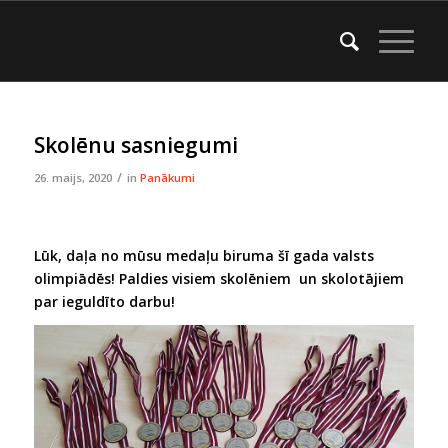
Skolēnu sasniegumi
/
26. maijs, 2020
in
Panākumi
Lūk, daļa no mūsu medaļu biruma šī gada valsts
olimpiādēs! Paldies visiem skolēniem un skolotājiem
par ieguldīto darbu!