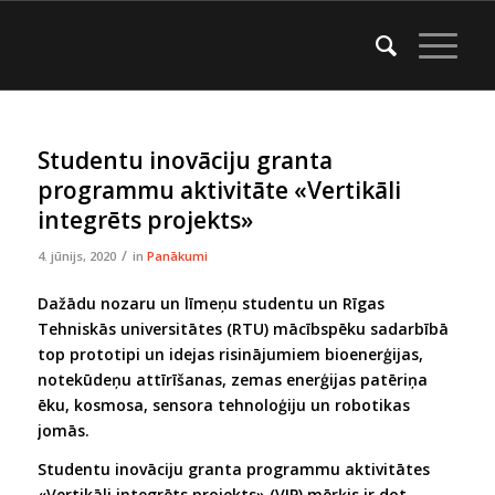
Studentu inovāciju granta
programmu aktivitāte «Vertikāli
integrēts projekts»
/
4. jūnijs, 2020
in
Panākumi
Dažādu nozaru un līmeņu studentu un Rīgas
Tehniskās universitātes (RTU) mācībspēku sadarbībā
top prototipi un idejas risinājumiem bioenerģijas,
notekūdeņu attīrīšanas, zemas enerģijas patēriņa
ēku, kosmosa, sensora tehnoloģiju un robotikas
jomās.
Studentu inovāciju granta programmu aktivitātes
«Vertikāli integrēts projekts» (VIP) mērķis ir dot