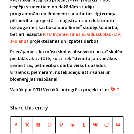
iespēju studentiem no dažādām studiju
programmām un līmeņiem sadarboties ilgtermiņa
pētniecības projektā – maģistranti un doktoranti
uzrauga ne tikai bakalaura līmenī̄ studējošo darbu,
bet arī iesaista
RTU Inženierzinātņu vidusskolas (IZV)
skolēnus
projektēšanas un izpētes darbos.
Priecājamies, ka mūsu skolas absolventi un arī skolēni
piedalās aktivitātē, kura tiek īstenota jau vairākus
semestrus, pētniecības darbu vēršot dažādos
virzienos, piemēram, notekūdeņu attīrīšanai un
bioenerģijas ražošanai.
Vairāk par RTU Vertikāli integrēto projektu lasi
ŠEIT.
Share this entry