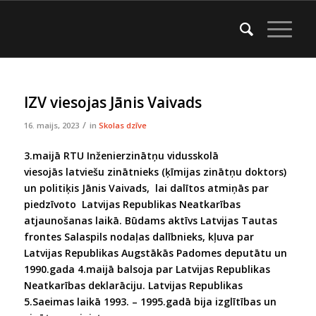
IZV viesojas Jānis Vaivads
/
16. maijs, 2023
in
Skolas dzīve
3.maijā
RTU Inženierzinātņu vidusskolā
viesojās
latviešu zinātnieks (ķīmijas zinātņu doktors)
un politiķis
Jānis Vaivads, lai dalītos atmiņās par
piedzīvoto
Latvijas Republikas Neatkarības
atjaunošanas laikā. Būdams
aktīvs Latvijas Tautas
frontes Salaspils nodaļas dalībnieks, kļuva par
Latvijas Republikas Augstākās Padomes deputātu un
1990.gada 4.maijā balsoja par Latvijas Republikas
Neatkarības deklarāciju. Latvijas Republikas
5.Saeimas laikā 1993. – 1995.gadā bija izglītības un