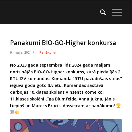
Panākumi BIO-GO-Higher konkursā
/
9. maijs, 2024
in
Panākumi
No 2023.gada septembra līdz 2024.gada maijam
norisinājās
BIO-GO-Higher konkurss, kurā piedalījās 2
RTU IZV komandas. Komanda “RTU pazudušais stilbs”
ieguva godalgoto 3.vietu. Komandas sastāvā
darbojās 10.klases skolēns Vinsents Romeiko,
11.klases skolēni Līga Blumfelde, Anna Jukna, Jānis
Liepiņš un Mareks Brucis. Apsveicam ar panākumu!