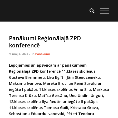
Panākumi Reģionālajā ZPD
konferencē
/
9. maijs, 2024
in
Panākumi
Lepojamies un apsveicam ar panākumiem
Reģionālajā ZPD konferencē 11.klases skolēnus
Gustavu Bremmeru, Līvu Eglīti, Jāni Stendzenieku,
Maksimu Ivanovu, Mareku Bruci un Reini Survilu ar
iegūto I pakāpi; 11.klases skolēnus Annu Silu, Markusu
Terensu Krūzu, Matīsu Gercānu, Unu Undīni Unguri,
12.klases skolēnu Ilya Reutin ar iegūto II pakāpi;
11.klases skolēnus Tomasu Gaili, Kristapu Gravu,
Sebastianu Eduardu Ivanovski, Pēteri Teodoru