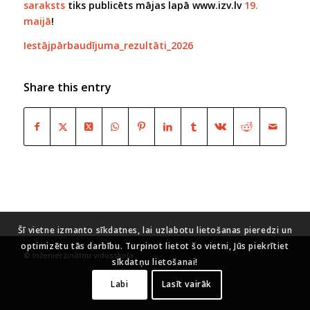
saraksts
tiks publicēts mājas lapā www.izv.lv
19.
maijā
!
Iestājpārbaudījuma_rezultāti_2026
Share this entry
Šī vietne izmanto sīkdatnes, lai uzlabotu lietošanas pieredzi un
optimizētu tās darbību. Turpinot lietot šo vietni, Jūs piekrītiet
© Inženierzinātņu vidusskola
sīkdatņu lietošanai!
Labi
Lasīt vairāk