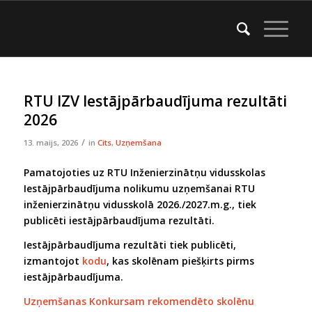
RTU IZV Iestājpārbaudījuma rezultāti
2026
/
13. maijs, 2026
in
Cits
,
Uzņemšana
Pamatojoties uz RTU Inženierzinātņu vidusskolas
Iestājpārbaudījuma nolikumu uzņemšanai RTU
inženierzinātņu vidusskolā 2026./2027.m.g., tiek
publicēti iestājpārbaudījuma rezultāti.
Iestājpārbaudījuma rezultāti tiek publicēti,
izmantojot
kodu
, kas skolēnam piešķirts pirms
iestājpārbaudījuma.
Uzņemšanas Konkursam rekomendēto skolēnu