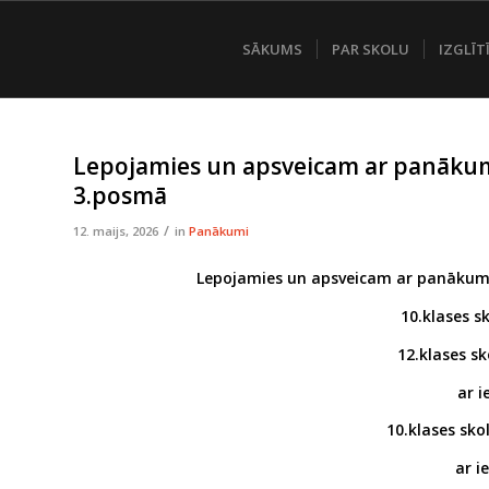
SĀKUMS
PAR SKOLU
IZGLĪT
Lepojamies un apsveicam ar panākum
3.posmā
/
12. maijs, 2026
in
Panākumi
Lepojamies un apsveicam ar panākum
10.klases s
12.klases s
ar 
10.klases sk
ar i