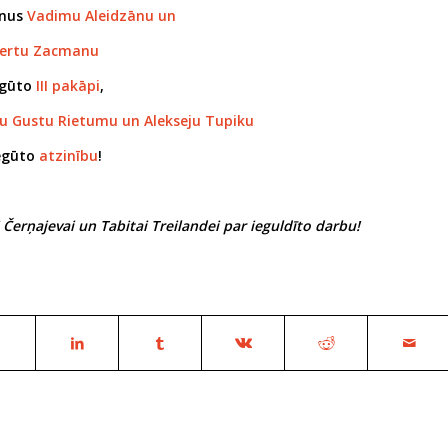
ēnus
Vadimu Aleidzānu un
ertu Zacmanu
egūto
III pakāpi
,
u Gustu Rietumu un Alekseju Tupiku
iegūto
atzinību
!
 Čerņajevai un Tabitai Treilandei par ieguldīto darbu!