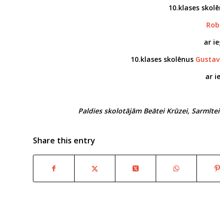
10.klases skol
Rob
ar i
10.klases skolēnus
Gustav
ar 
Paldies skolotājām Beātei Krūzei, Sarmītei
Share this entry