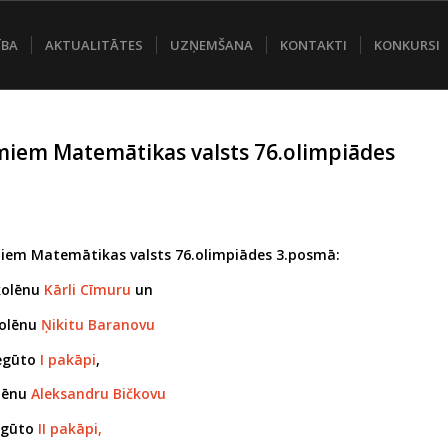
ĪBA
AKTUALITĀTES
UZŅEMŠANA
KONTAKTI
KONKURSI
iem Matemātikas valsts 76.olimpiādes
iem Matemātikas valsts 76.olimpiādes 3.posmā:
kolēnu
Kārli Cīmuru
un
kolēnu
Ņikitu Baranovu
iegūto
I pakāpi
,
olēnu
Aleksandru Bičkovu
egūto
II pakāpi,