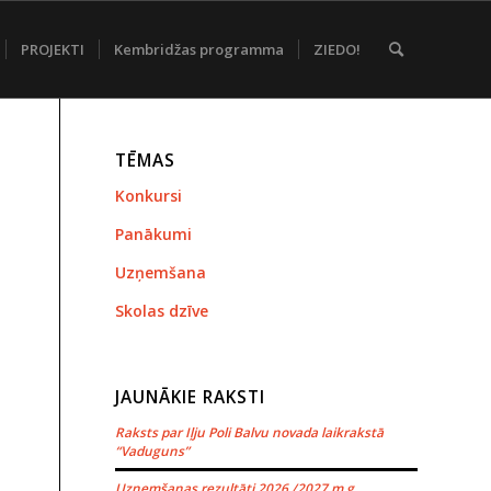
PROJEKTI
Kembridžas programma
ZIEDO!
TĒMAS
Konkursi
Panākumi
Uzņemšana
Skolas dzīve
JAUNĀKIE RAKSTI
Raksts par Iļju Poli Balvu novada laikrakstā
“Vaduguns”
Uzņemšanas rezultāti 2026./2027.m.g.