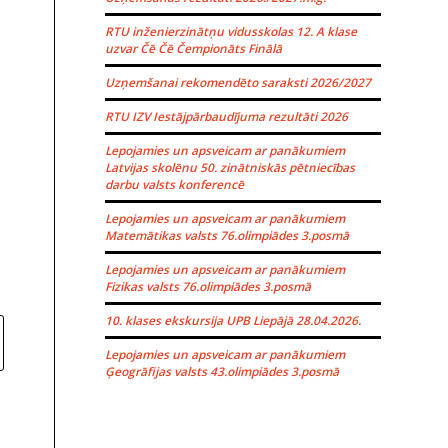
RTU inženierzinātņu vidusskolas 12. A klase
uzvar Čē Čē Čempionāts Finālā
Uzņemšanai rekomendēto saraksti 2026/2027
RTU IZV Iestājpārbaudījuma rezultāti 2026
Lepojamies un apsveicam ar panākumiem
Latvijas skolēnu 50. zinātniskās pētniecības
darbu valsts konferencē
Lepojamies un apsveicam ar panākumiem
Matemātikas valsts 76.olimpiādes 3.posmā
Lepojamies un apsveicam ar panākumiem
Fizikas valsts 76.olimpiādes 3.posmā
10. klases ekskursija UPB Liepājā 28.04.2026.
Lepojamies un apsveicam ar panākumiem
Ģeogrāfijas valsts 43.olimpiādes 3.posmā